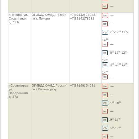
вс
—
г.Печора, ул.
ОГИБДД ОМВД России
+7(82142) 78983,
пн
—
Спортивная,
по г. Печоре
+7(82142)78982
д. 71 б
вт
—
ср
8
-17
12
-
30
00
30
14
00
чт
—
пт
8
-17
12
-
30
00
30
14
00
сб
8
-17
12
-
30
00
30
14
00
вс
—
г.Сосногорск,
ОГИБДД ОМВД России
+7(82149) 54521
пн
—
ул.
по г.Сосногорску
Набережная,
вт
—
д. 47а
ср
9
-18
00
00
чт
—
пт
9
-18
00
00
сб
9
-17
00
00
вс
—