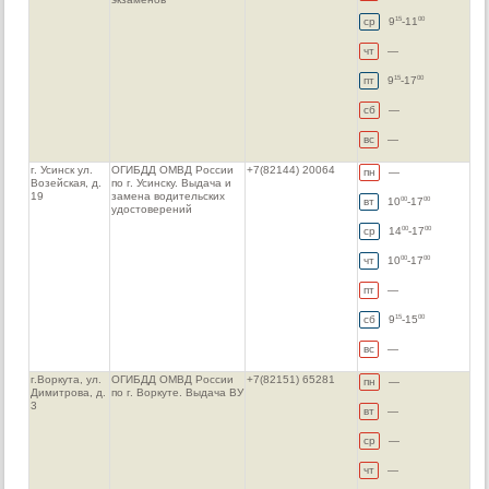
ср
9
-11
15
00
чт
—
пт
9
-17
15
00
сб
—
вс
—
г. Усинск ул.
ОГИБДД ОМВД России
+7(82144) 20064
пн
—
Возейская, д.
по г. Усинску. Выдача и
19
замена водительских
вт
10
-17
00
00
удостоверений
ср
14
-17
00
00
чт
10
-17
00
00
пт
—
сб
9
-15
15
00
вс
—
г.Воркута, ул.
ОГИБДД ОМВД России
+7(82151) 65281
пн
—
Димитрова, д.
по г. Воркуте. Выдача ВУ
3
вт
—
ср
—
чт
—