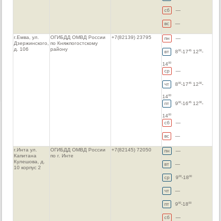
сб
—
вс
—
г.Емва, ул.
ОГИБДД ОМВД России
+7(82139) 23795
пн
—
Дзержинского,
по Княжпогостскому
д. 106
району
вт
8
-17
12
-
00
45
30
14
00
ср
—
чт
8
-17
12
-
00
45
30
14
00
пт
9
-16
12
-
00
45
30
14
00
сб
—
вс
—
г.Инта ул.
ОГИБДД ОМВД России
+7(82145) 72050
пн
—
Капитана
по г. Инте
Кулешова, д.
вт
—
10 корпус 2
ср
9
-18
00
00
чт
—
пт
9
-18
00
00
сб
—