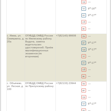
ср
—
чт
9
-16
00
00
пт
9
-17
00
00
сб
—
вс
—
с. Ижма, ул.
ОГИБДД ОМВД России
+7(82140) 98608
пн
—
Семяшкина, д.
по Ижемскому району.
20а
Выдача, замена
вт
9
-17
00
00
водительских
удостоверений; Приём
ср
9
-17
00
00
квалификационных
экзаменов (по
чт
—
вторникам)
пт
9
-17
00
00
сб
—
вс
—
с. Объячево,
ОГИБДД ОМВД России
+7(82133) 23944
пн
—
ул. Лесная, д.
по Прилузскому району
100
вт
—
ср
—
чт
8
-17
45
30
пт
—