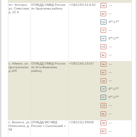
пгт. Усогорск
ОГИБДД ОМВД России
+7(82135) 51-6-02
пн
—
ул. Советская,
по Удорскому району
д. 22 А
вт
—
ср
9
-17
00
00
чт
—
пт
9
-17
00
00
сб
—
вс
—
с. Айкино, ул.
ОГИБДД ОМВД России
+7(82134) 23147
пн
—
Центральная
по Усть-Вымскому
д.165
району
вт
—
ср
—
чт
9
-17
00
00
пт
9
-17
00
00
сб
—
вс
—
с. Визинга, ул.
ОГИБДД МО МВД
+7(82131) 95836
пн
—
Оплеснина, д.
России » Сысольский »
58
вт
—