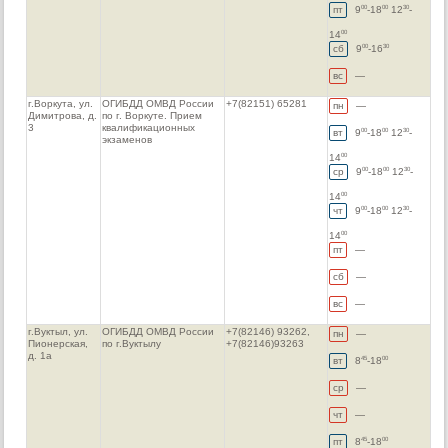
пт
9
-18
12
-
00
00
30
14
00
сб
9
-16
00
30
вс
—
г.Воркута, ул.
ОГИБДД ОМВД России
+7(82151) 65281
пн
—
Димитрова, д.
по г. Воркуте. Прием
3
квалификационных
вт
9
-18
12
-
00
00
30
экзаменов
14
00
ср
9
-18
12
-
00
00
30
14
00
чт
9
-18
12
-
00
00
30
14
00
пт
—
сб
—
вс
—
г.Вуктыл, ул.
ОГИБДД ОМВД России
+7(82146) 93262,
пн
—
Пионерская,
по г.Вуктылу
+7(82146)93263
д. 1а
вт
8
-18
45
00
ср
—
чт
—
пт
8
-18
45
00