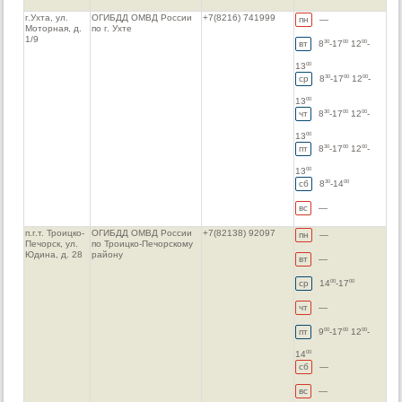
г.Ухта, ул.
ОГИБДД ОМВД России
+7(8216) 741999
пн
—
Моторная, д.
по г. Ухте
1/9
вт
8
-17
12
-
30
00
00
13
00
ср
8
-17
12
-
30
00
00
13
00
чт
8
-17
12
-
30
00
00
13
00
пт
8
-17
12
-
30
00
00
13
00
сб
8
-14
30
00
вс
—
п.г.т. Троицко-
ОГИБДД ОМВД России
+7(82138) 92097
пн
—
Печорск, ул.
по Троицко-Печорскому
Юдина, д. 28
району
вт
—
ср
14
-17
00
00
чт
—
пт
9
-17
12
-
00
00
00
14
00
сб
—
вс
—