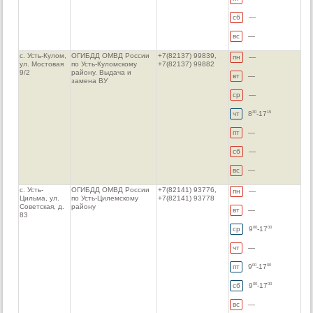
сб
—
вс
—
с. Усть-Кулом,
ОГИБДД ОМВД России
+7(82137) 99839,
пн
—
ул. Мостовая
по Усть-Куломскому
+7(82137) 99882
9/2
району. Выдача и
вт
—
замена ВУ
ср
—
чт
8
-17
30
15
пт
—
сб
—
вс
—
с. Усть-
ОГИБДД ОМВД России
+7(82141) 93776,
пн
—
Цильма, ул.
по Усть-Цилемскому
+7(82141) 93778
Советская, д.
району
вт
—
83
ср
9
-17
00
00
чт
—
пт
9
-17
00
00
сб
9
-17
00
00
вс
—