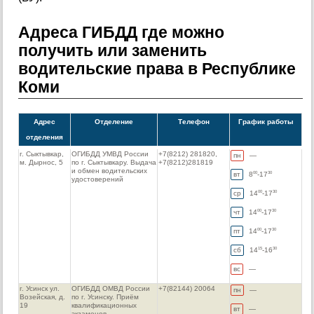
Адреса ГИБДД где можно
получить или заменить
водительские права в Республике
Коми
Адрес
Отделение
Телефон
График работы
отделения
г. Сыктывкар,
ОГИБДД УМВД России
+7(8212) 281820,
пн
—
м. Дырнос, 5
по г. Сыктывкару. Выдача
+7(8212)281819
и обмен водительских
вт
8
-17
00
30
удостоверений
ср
14
-17
00
30
чт
14
-17
00
30
пт
14
-17
00
30
сб
14
-16
15
30
вс
—
г. Усинск ул.
ОГИБДД ОМВД России
+7(82144) 20064
пн
—
Возейская, д.
по г. Усинску. Приём
19
квалификационных
вт
—
экзаменов