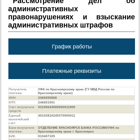
Рассмотрение дел об
административных
правонарушениях и взыскание
административных штрафов
График работы
Платежные реквизиты
Получатель
УФК по Красноярскому краю (ГУ МВД России по
платежа:
Красноярскому краю)
ИНН:
2466050868
КПП:
246601001
Счет получателя
03100643000000011900
средств:
Единый
40102810245370000011
казначейский
счет:
Банк получателя
ОТДЕЛЕНИЕ КРАСНОЯРСК БАНКА РОССИИ//УФК по
платежа:
Красноярскому краю г. Красноярск
БИК:
010407105