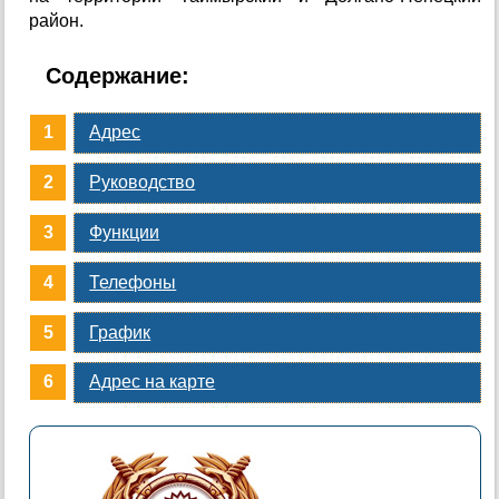
район.
Содержание:
Адрес
Руководство
Функции
Телефоны
График
Адрес на карте