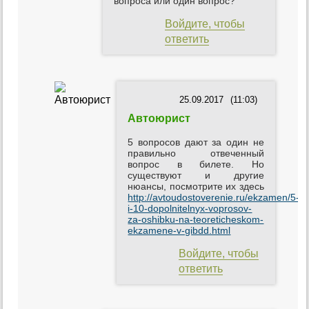
вопроса или один вопрос?
Войдите, чтобы
ответить
25.09.2017
(11:03)
Автоюрист
5 вопросов дают за один не
правильно отвеченный
вопрос в билете. Но
существуют и другие
нюансы, посмотрите их здесь
http://avtoudostoverenie.ru/ekzamen/5-
i-10-dopolnitelnyx-voprosov-
za-oshibku-na-teoreticheskom-
ekzamene-v-gibdd.html
Войдите, чтобы
ответить