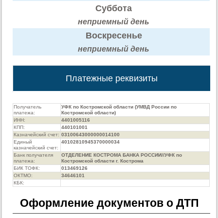
Суббота
неприемный день
Воскресенье
неприемный день
Платежные реквизиты
Получатель
УФК по Костромской области (УМВД России по
платежа:
Костромской области)
ИНН:
4401005116
КПП:
440101001
Казначейский счет:
03100643000000014100
Единый
40102810945370000034
казначейский счет:
Банк получателя
ОТДЕЛЕНИЕ КОСТРОМА БАНКА РОССИИ//УФК по
платежа:
Костромской области г. Кострома
БИК ТОФК:
013469126
ОКТМО:
34646101
КБК:
Оформление документов о ДТП