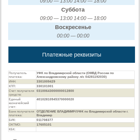
09:00 — 13:00 14:00 — 18:00
Суббота
09:00 — 13:00 14:00 — 18:00
Воскресенье
00:00 — 00:00
Платежные реквизиты
Получатель
УФК по Владимирской области (ОМВД России по
платежа:
Александровскому району л/с 04281192030)
ИНН:
3301009429
КПП:
330101001
Счет получателя
03100643000000012800
средств:
Единый
40102810945370000020
казначейский
счет:
Банк получателя
ОТДЕЛЕНИЕ ВЛАДИМИР//УФК по Владимирской области г.
платежа:
Владимир
БИК:
011708377
ОКТМО:
17605101
КБК: