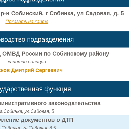
-н Собинский, г Собинка, ул Садовая, д. 5
Показать на карте
оводство подразделения
 ОМВД России по Собинскому району
капитан полиции
сков Дмитрий Сергеевич
сударственная функция
инистративного законодательства
г.Собинка, ул.Садовая, 5
ление документов о ДТП
г.Собинка, ул.Садовая, д.5