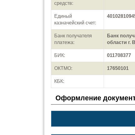
средств:
Единый
4010281094
казначейский счет:
Банк получателя
Банк полу
платежа:
области г.
БИК:
011708377
ОКТМО:
17650101
КБК:
Оформление документ