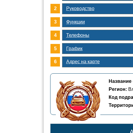
Руководство
Функции
Телефоны
График
Адрес на карте
Название 
Регион:
Вл
Код подра
Территор
А