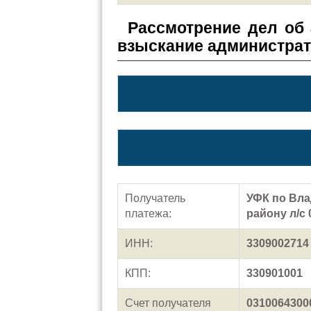
Рассмотрение дел об
взыскание администра
Получатель
УФК по Вла
платежа:
району л/с 
ИНН:
3309002714
КПП:
330901001
Счет получателя
0310064300