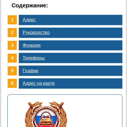
Содержание:
Адрес
Руководство
Функции
Телефоны
График
Адрес на карте