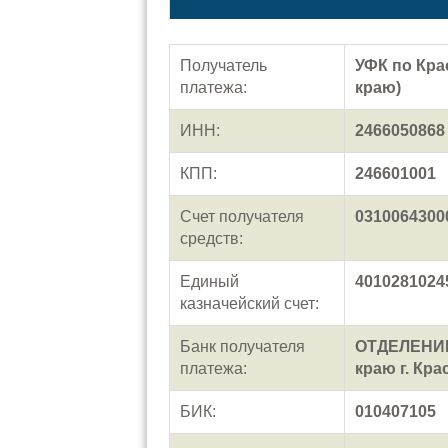
Получатель
УФК по Кра
платежа:
краю)
ИНН:
2466050868
КПП:
246601001
Счет получателя
0310064300
средств:
Единый
4010281024
казначейский счет:
Банк получателя
ОТДЕЛЕНИЕ
платежа:
краю г. Кра
БИК:
010407105