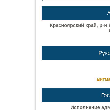
А
Красноярский край, р-н
Рук
Витма
Го
Исполнение адм