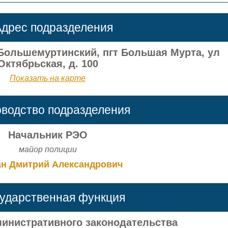
дрес подразделения
 Большемуртинский, пгт Большая Мурта, ул
Октябрьская, д. 100
Показать на карте
оводство подразделения
Начальник РЭО
майор полиции
н Дмитрий Александрович
сударственная функция
инистративного законодательства