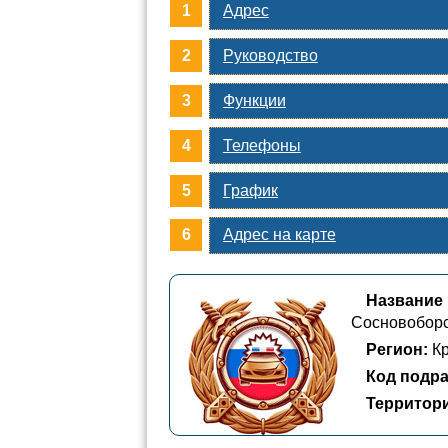
Адрес
Руководство
Функции
Телефоны
График
Адрес на карте
Название
Сосновобор
Регион:
Кр
Код подра
Территор