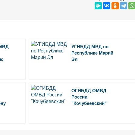
МВД
УГИБДД МВД по
Республике Марий
аю
Эл
ОГИБДД ОМВД
России
ону
"Кочубеевский"