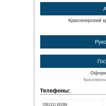
А
Красноярский кр
Рук
Го
Оформ
Красноярский
Телефоны:
(39131) 20286