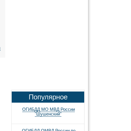
я
Популярное
ОГИБДД МО МВД России
"Шушенский"
ОГИБДД ОМВД России по