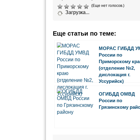
(Еще нет голосов.)
Загрузка...
Еще статьи по теме:
МОРАС ГИБДД У
России по
Приморскому кр
(отделение №2,
дислокация г.
Уссурийск)
ОГИБДД ОМВД
России по
Грязинскому рай