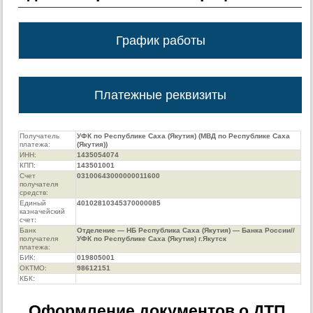
График работы
Платежные реквизиты
Получатель
УФК по Республике Саха (Якутия) (МВД по Республике Саха
платежа:
(Якутия))
ИНН:
1435054074
КПП:
143501001
Счет
03100643000000011600
получателя
средств:
Единый
40102810345370000085
казначейский
счет:
Банк
Отделение — НБ Республика Саха (Якутия) — Банка России//
получателя
УФК по Республике Саха (Якутия) г.Якутск
платежа:
БИК:
019805001
ОКТМО:
98612151
КБК:
Оформление документов о ДТП