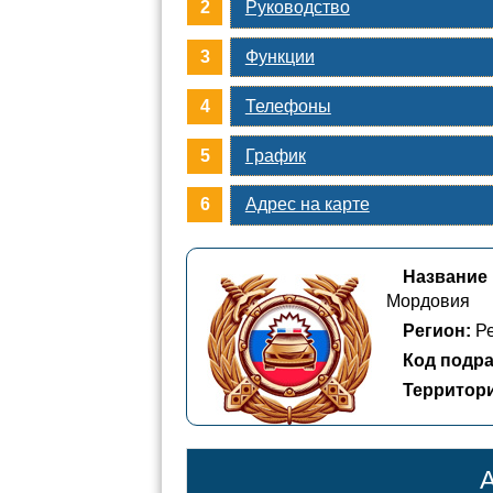
Руководство
Функции
Телефоны
График
Адрес на карте
Название
Мордовия
Регион:
Ре
Код подра
Территор
А