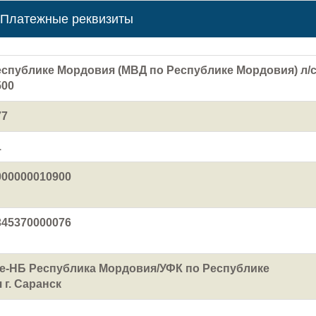
Платежные реквизиты
еспублике Мордовия (МВД по Республике Мордовия) л/
500
77
1
000000010900
345370000076
е-НБ Республика Мордовия/УФК по Республике
г. Саранск
1