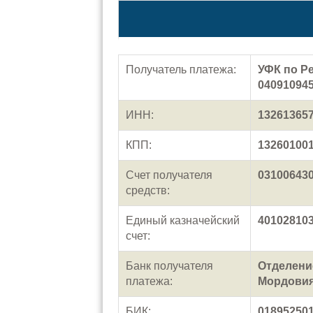
Получатель платежа:
УФК по Р
04091094
ИНН:
13261365
КПП:
13260100
Счет получателя
03100643
средств:
Единый казначейский
40102810
счет:
Банк получателя
Отделени
платежа:
Мордовия 
БИК:
01895250