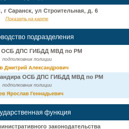
 г Саранск, ул Строительная, д. 6
Показать на карте
оводство подразделения
 ОСБ ДПС ГИБДД МВД по РМ
подполковник полиции
в Дмитрий Александрович
мандира ОСБ ДПС ГИБДД МВД по РМ
подполковник полиции
ев Ярослав Геннадьевич
сударственная функция
инистративного законодательства