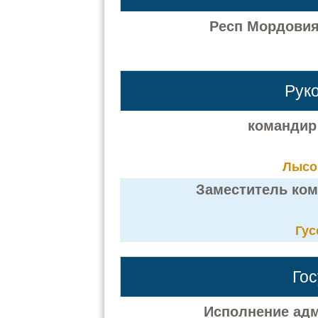
Респ Мордовия,
Рук
командир
Лысо
Заместитель ко
Гус
Го
Исполнение адм