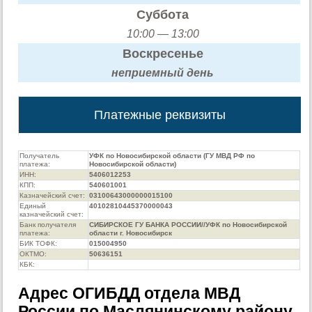
Суббота
10:00 — 13:00
Воскресенье
неприемный день
Платежные реквизиты
Получатель
УФК по Новосибирской области (ГУ МВД РФ по
платежа:
Новосибирской области)
ИНН:
5406012253
КПП:
540601001
Казначейский счет:
03100643000000015100
Единый
40102810445370000043
казначейский счет:
Банк получателя
СИБИРСКОЕ ГУ БАНКА РОССИИ//УФК по Новосибирской
платежа:
области г. Новосибирск
БИК ТОФК:
015004950
ОКТМО:
50636151
КБК:
Адрес ОГИБДД отдела МВД
России по Маслянинскому району