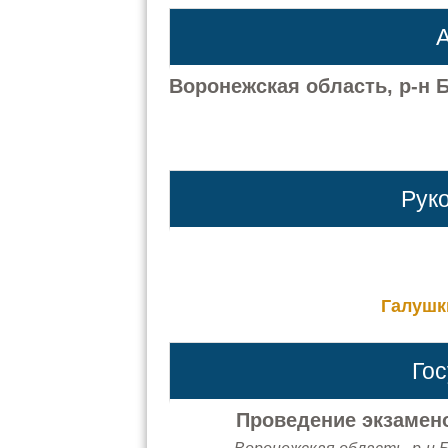
А
Воронежская область, р-н Б
Рук
Галушк
Го
Проведение экзамено