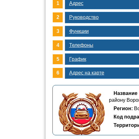
Адрес
Руководство
Функции
Телефоны
График
Адрес на карте
Название
району Воро
Регион:
Во
Код подра
Территор