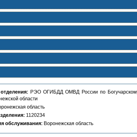
 отделения:
РЭО ОГИБДД ОМВД России по Богучарском
нежской области
ронежская область
зделения:
1120234
ия обслуживания:
Воронежская область