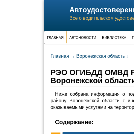
Автоудостоверен
Все о водительском удостов
ГЛАВНАЯ
АВТОНОВОСТИ
БИБЛИОТЕКА
П
Главная
→
Воронежская область
↓
РЭО ОГИБДД ОМВД Ро
Воронежской област
Ниже собрана информация о по
району Воронежской области с и
оказываемыми услугами на территор
Содержание: