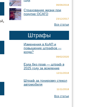
году
06/06/2018
Страхование жизни при
покупке ОСАГО
23/12/2017
ы,
Все статьи
Штрафы
Изменения в КоАП и
повышение штрафов —
когда?
09/02/2020
Езда без прав — штраф в
2025 году за вождение
12/11/2018
Штраф за тонировку стекол
автомобиля
11/11/2018
Все статьи