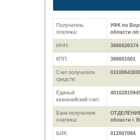
Получатель
УФК по Вор
платежа:
области л/с
ИНН:
3666026374
КПП:
366601001
Счет получателя
0310064300
средств:
Единый
4010281094
казначейский счет:
Банк получателя
ОТДЕЛЕНИЕ
платежа:
области г. 
БИК:
012007084