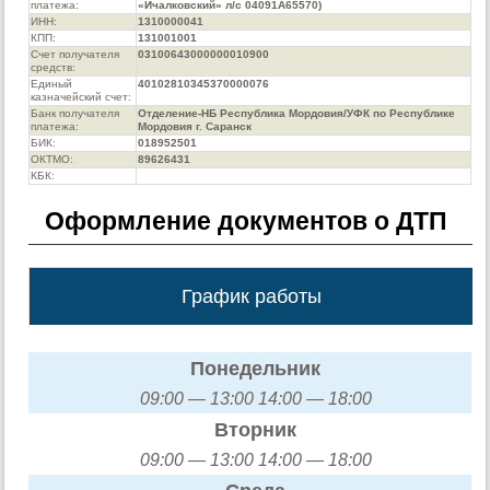
платежа:
«Ичалковский» л/с 04091А65570)
ИНН:
1310000041
КПП:
131001001
Счет получателя
03100643000000010900
средств:
Единый
40102810345370000076
казначейский счет:
Банк получателя
Отделение-НБ Республика Мордовия/УФК по Республике
платежа:
Мордовия г. Саранск
БИК:
018952501
ОКТМО:
89626431
КБК:
Оформление документов о ДТП
График работы
Понедельник
09:00 — 13:00 14:00 — 18:00
Вторник
09:00 — 13:00 14:00 — 18:00