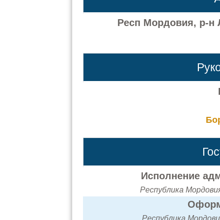
Респ Мордовия, р-н 
Рук
Бо
Го
Исполнение адм
Республика Мордовия,
Оформ
Республика Мордовия