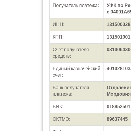
Получатель платежа:
УФК по Ре
с 04091А6
ИНН:
131500028
КПП:
131501001
Счет получателя
031006430
средств:
Единый казначейский
401028103
счет:
Банк получателя
Отделение
платежа:
Мордовия 
БИК:
018952501
ОКТМО:
89637445