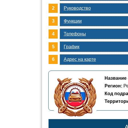
Руководство
Функции
Телефоны
График
Адрес на карте
Название 
Регион:
Ре
Код подра
Территор
А