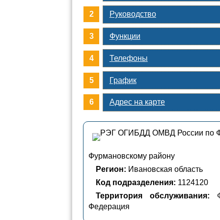
Руководство
Функции
Телефоны
График
Адрес на карте
Фурмановскому району
Регион:
Ивановская область
Код подразделения:
1124120
Территория обслуживания:
Фи
Федерация