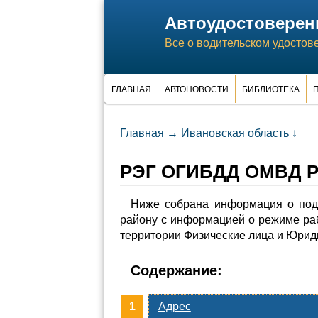
Автоудостоверен
Все о водительском удостов
ГЛАВНАЯ
АВТОНОВОСТИ
БИБЛИОТЕКА
П
Главная
→
Ивановская область
↓
РЭГ ОГИБДД ОМВД Ро
Ниже собрана информация о по
району с информацией о режиме ра
территории Физические лица и Юрид
Содержание:
Адрес