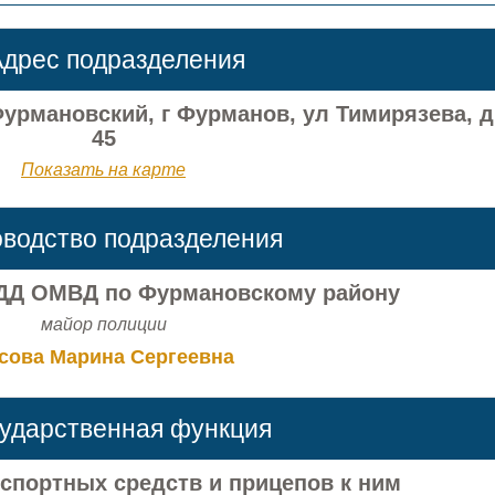
дрес подразделения
Фурмановский, г Фурманов, ул Тимирязева, д
45
Показать на карте
оводство подразделения
ДД ОМВД по Фурмановскому району
майор полиции
сова Марина Сергеевна
сударственная функция
нспортных средств и прицепов к ним