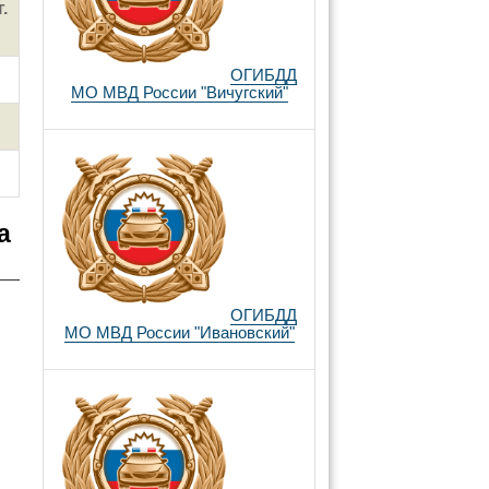
.
ОГИБДД
МО МВД России "Вичугский"
а
ОГИБДД
МО МВД России "Ивановский"