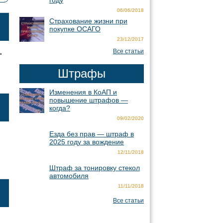
году
06/06/2018
Страхование жизни при
покупке ОСАГО
23/12/2017
.
Все статьи
Штрафы
Изменения в КоАП и
повышение штрафов —
когда?
09/02/2020
Езда без прав — штраф в
2025 году за вождение
12/11/2018
Штраф за тонировку стекол
автомобиля
11/11/2018
Все статьи