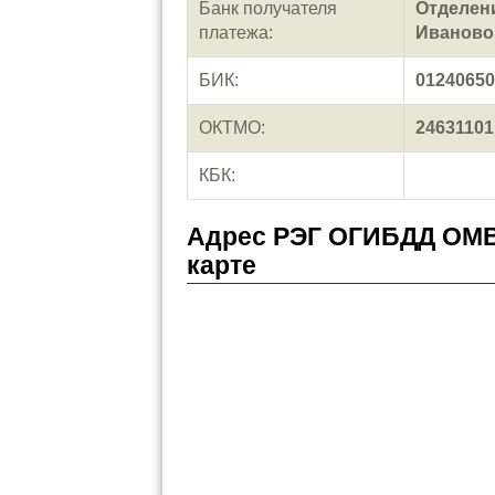
Банк получателя
Отделени
платежа:
Иваново
БИК:
01240650
ОКТМО:
24631101
КБК:
Адрес РЭГ ОГИБДД ОМВ
карте