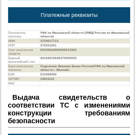
Платежные реквизиты
Получатель
УФК по Ивановской области (УМВД России по Ивановской
платежа:
области)
ИНН:
3729017713
КПП:
370201001
Счет получателя
03100643000000013300
средств:
Единый
40102810645370000025
казначейский счет:
Банк получателя
Отделение Иваново Банка России//УФК по Ивановской
платежа:
области г. Иваново
БИК:
012406500
ОКТМО:
24621101
КБК:
Выдача свидетельств о
соответствии ТС с изменениями
конструкции требованиям
безопасности