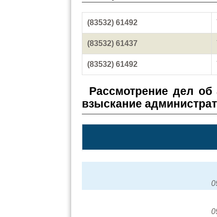
(83532) 61492
(83532) 61437
(83532) 61492
Рассмотрение дел об
взыскание администра
0
0