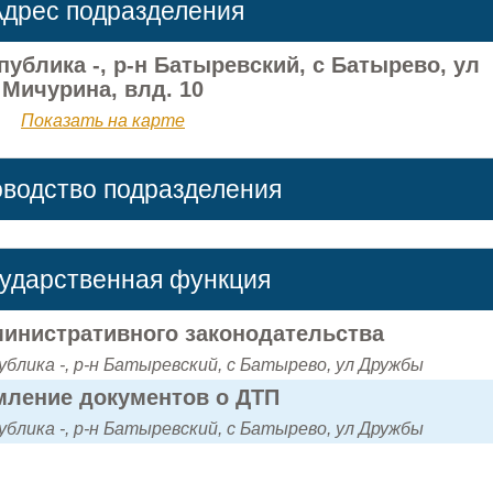
дрес подразделения
ублика -, р-н Батыревский, с Батырево, ул
Мичурина, влд. 10
Показать на карте
оводство подразделения
сударственная функция
инистративного законодательства
блика -, р-н Батыревский, с Батырево, ул Дружбы
ление документов о ДТП
блика -, р-н Батыревский, с Батырево, ул Дружбы