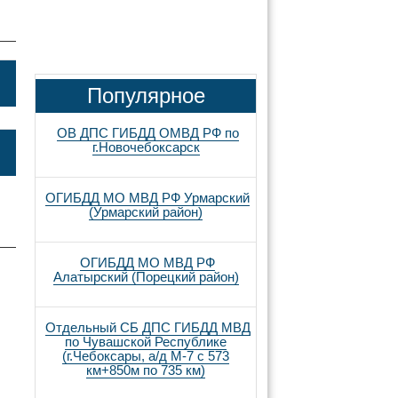
Популярное
ОВ ДПС ГИБДД ОМВД РФ по
г.Новочебоксарск
ОГИБДД МО МВД РФ Урмарский
)
(Урмарский район)
ОГИБДД МО МВД РФ
Алатырский (Порецкий район)
Отдельный СБ ДПС ГИБДД МВД
по Чувашской Республике
(г.Чебоксары, а/д М-7 с 573
км+850м по 735 км)