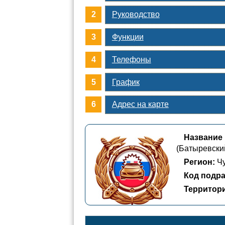
Руководство
Функции
Телефоны
График
Адрес на карте
Название
(Батыревски
Регион:
Чу
Код подра
Территор