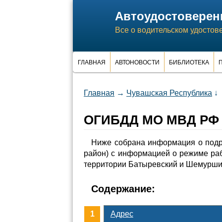
Автоудостоверен
Все о водительском удостов
ГЛАВНАЯ
АВТОНОВОСТИ
БИБЛИОТЕКА
П
Главная
→
Чувашская Республика
↓
ОГИБДД МО МВД РФ Б
Ниже собрана информация о под
район) с информацией о режиме ра
территории Батыревский и Шемурши
Содержание:
Адрес