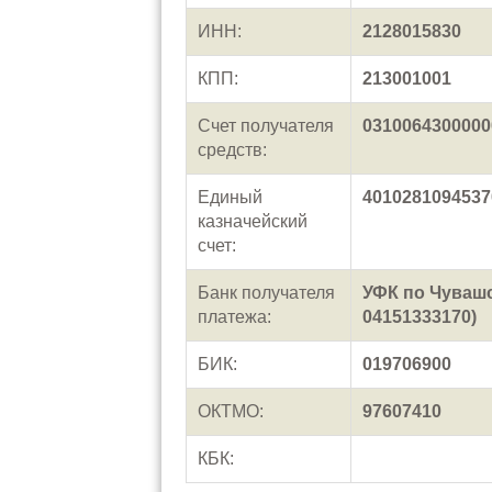
ИНН:
2128015830
КПП:
213001001
Счет получателя
0310064300000
средств:
Единый
4010281094537
казначейский
счет:
Банк получателя
УФК по Чувашс
платежа:
04151333170)
БИК:
019706900
ОКТМО:
97607410
КБК: