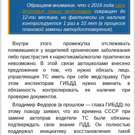
Обращаем внимание, что с 2016 года
срок
действия таких медсправок
сокращен до
12-ти месяцев, но фактически их наличие
контролируется 1 раз в 10 лет (в процессе
плановой замены автоудостоверения).
Внутри этого промежутка отслеживать
появившиеся у водителей хронические заболевания
либо пристрастия к наркотикам/алкоголю практически
невозможно. В этой связи автошколами внесено
предложение о том, что нужно обязать лицо,
управляющее ТС иметь при себе медсправку. При
этом инспекторам ГИБДД нужно вменить в
обязанность контролировать ее наличие при
проверке документов.
Владимир Федоров (в прошлом — глава ГИБДД) по
этому поводу заявил, что во времена СССР при
замене автоправ водители ТС были обязаны
подтверждать свое знание ПДД. Он полностью
поддержал инициативу восстановления такой