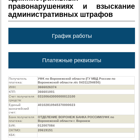
правонарушениях и взыскание
административных штрафов
График работы
Платежные реквизиты
Получатель
УФК по Воронежской области (ГУ МВД России по
платежа:
Воронежской области л/с 04311294650)
ИНН:
3666026374
КПП:
366601001
Счет получателя
03100643000000013100
средств:
Единый
40102810945370000023
казначейский
счет:
Банк получателя
ОТДЕЛЕНИЕ ВОРОНЕЖ БАНКА РОССИИ//УФК по
платежа:
Воронежской области г. Воронеж
БИК:
012007084
ОКТМО:
20619151
КБК: