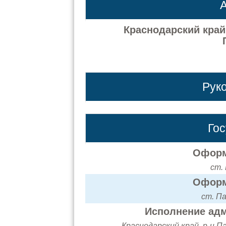
А
Краснодарский край,
Рук
Го
Оформ
ст.
Оформ
ст. Па
Исполнение адм
Краснодарский край, р-н Па