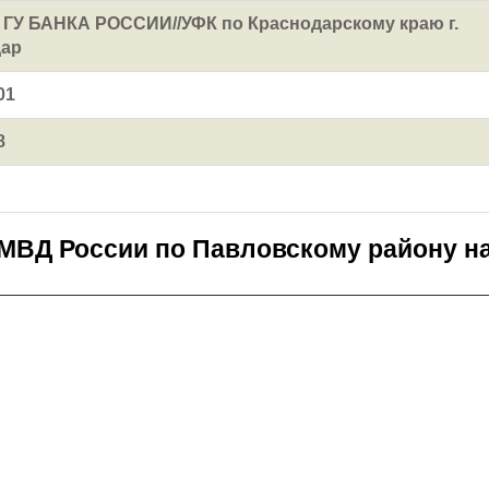
У БАНКА РОССИИ//УФК по Краснодарскому краю г.
дар
01
8
МВД России по Павловскому району н