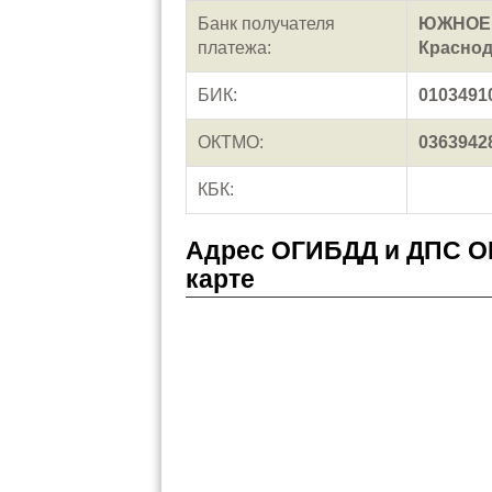
Банк получателя
ЮЖНОЕ Г
платежа:
Красно
БИК:
0103491
ОКТМО:
0363942
КБК:
Адрес ОГИБДД и ДПС О
карте