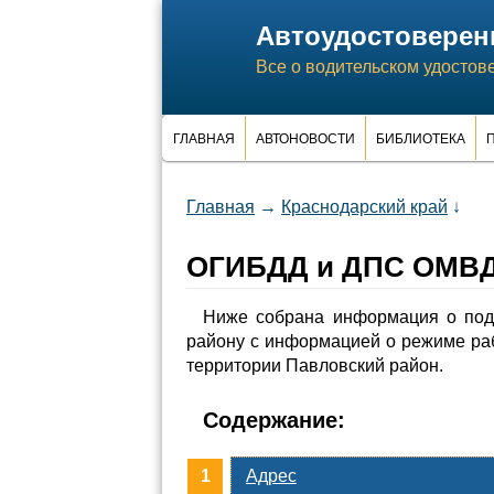
Автоудостоверен
Все о водительском удостов
ГЛАВНАЯ
АВТОНОВОСТИ
БИБЛИОТЕКА
П
Главная
→
Краснодарский край
↓
ОГИБДД и ДПС ОМВД 
Ниже собрана информация о по
району с информацией о режиме ра
территории Павловский район.
Содержание:
Адрес