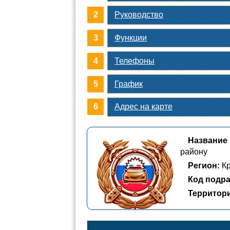
Руководство
Функции
Телефоны
График
Адрес на карте
Название 
району
Регион:
Кр
Код подра
Территор