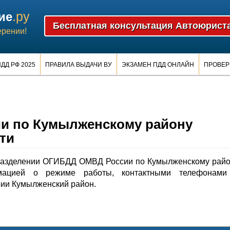
.ру
ие
ерении!
ДД РФ 2025
ПРАВИЛА ВЫДАЧИ ВУ
ЭКЗАМЕН ПДД ОНЛАЙН
ПРОВЕР
и по Кумылженскому району
ти
разделении ОГИБДД ОМВД России по Кумылженскому рай
рмацией о режиме работы, контактными телефонами
рии Кумылженский район.