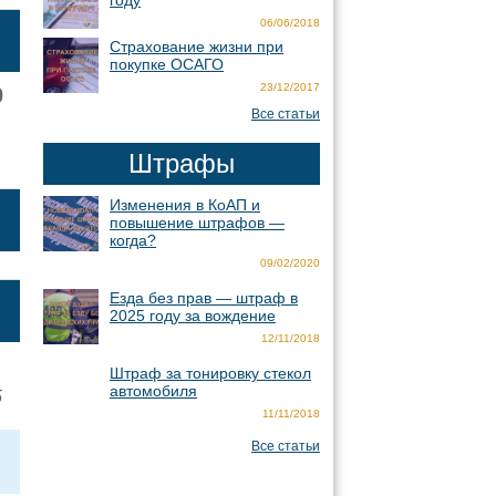
году
06/06/2018
Страхование жизни при
покупке ОСАГО
23/12/2017
0
Все статьи
Штрафы
Изменения в КоАП и
повышение штрафов —
когда?
09/02/2020
Езда без прав — штраф в
2025 году за вождение
12/11/2018
Штраф за тонировку стекол
автомобиля
5
11/11/2018
Все статьи