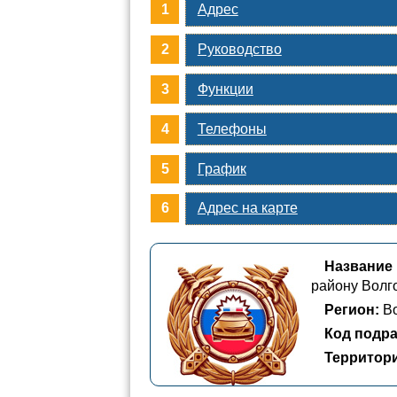
Адрес
Руководство
Функции
Телефоны
График
Адрес на карте
Название
району Волг
Регион:
Во
Код подра
Территор