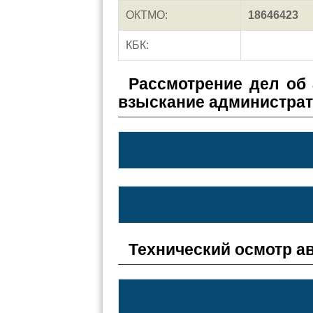
ОКТМО:
18646423
КБК:
Рассмотрение дел об
взыскание администра
Технический осмотр а