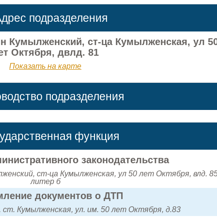
дрес подразделения
-н Кумылженский, ст-ца Кумылженская, ул 5
ет Октября, двлд. 81
Показать на карте
оводство подразделения
сударственная функция
инистративного законодательства
женский, ст-ца Кумылженская, ул 50 лет Октября, влд. 8
литер б
ление документов о ДТП
 ст. Кумылженская, ул. им. 50 лет Октября, д.83