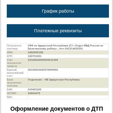
График работы
Платежные реквизиты
Получатель
УФК по Удмуртской Республике (ГУ «Отдел МВД России по
платежа:
Балезинскому району», л/сч 04131462020)
ИНН:
1802000198
КПП:
183701001
Счет
03100643000000011300
получателя
средств:
Единый
40102810545370000081
казначейский
счет:
Банк
Отделение – НБ Удмуртская Республика
получателя
платежа:
БИК:
019401100
ОКТМО:
94604475
КБК:
Оформление документов о ДТП