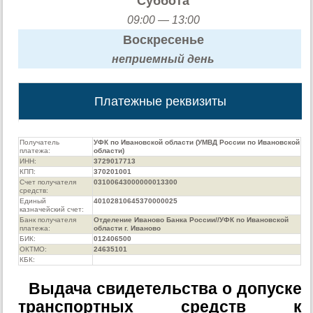
Суббота
09:00 — 13:00
Воскресенье
неприемный день
Платежные реквизиты
Получатель
УФК по Ивановской области (УМВД России по Ивановской
платежа:
области)
ИНН:
3729017713
КПП:
370201001
Счет получателя
03100643000000013300
средств:
Единый
40102810645370000025
казначейский счет:
Банк получателя
Отделение Иваново Банка России//УФК по Ивановской
платежа:
области г. Иваново
БИК:
012406500
ОКТМО:
24635101
КБК:
Выдача свидетельства о допуске
транспортных средств к