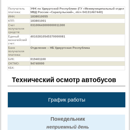
Получатель
УФК по Удмуртской Республике (ГУ «Межмуниципальный отдел
платежа:
МВД России «Сарапульский», л/сч 04131А67440)
ИНН:
1838010055
КПП:
183801001
Счет
03100643000000011300
получателя
средств:
Единый
40102810545370000081
казначейский
счет:
Банк
Отделение – НБ Удмуртская Республика
получателя
платежа:
БИК:
019401100
ОКТМО:
94740000
КБК:
Технический осмотр автобусов
График работы
Понедельник
неприемный день