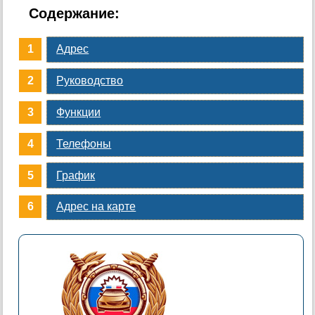
Содержание:
Адрес
Руководство
Функции
Телефоны
График
Адрес на карте