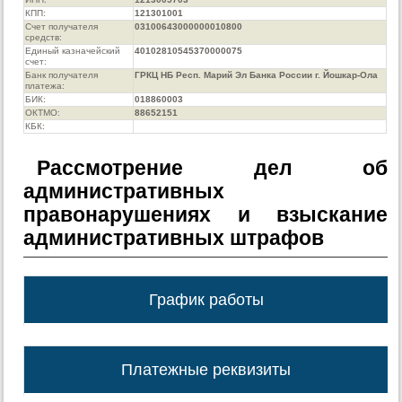
КПП:
121301001
Счет получателя
03100643000000010800
средств:
Единый казначейский
40102810545370000075
счет:
Банк получателя
ГРКЦ НБ Респ. Марий Эл Банка России г. Йошкар-Ола
платежа:
БИК:
018860003
ОКТМО:
88652151
КБК:
Рассмотрение дел об
административных
правонарушениях и взыскание
административных штрафов
График работы
Платежные реквизиты