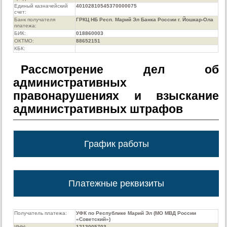
Единый казначейский
40102810545370000075
счет:
Банк получателя
ГРКЦ НБ Респ. Марий Эл Банка России г. Йошкар-Ола
платежа:
БИК:
018860003
ОКТМО:
88652151
КБК:
Рассмотрение дел об
административных
правонарушениях и взыскание
административных штрафов
График работы
Платежные реквизиты
Получатель платежа:
УФК по Республике Марий Эл (МО МВД России
«Советский»)
ИНН:
1213005703