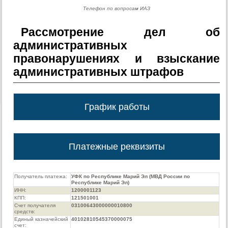
Телефон по вопросам ИАЗ
Рассмотрение дел об
административных
правонарушениях и взыскание
административных штрафов
График работы
Платежные реквизиты
Получатель платежа:
УФК по Республике Марий Эл (МВД России по
Республике Марий Эл)
ИНН:
1200001123
КПП:
121501001
Счет получателя
03100643000000010800
средств:
Единый казначейский
40102810545370000075
счет: