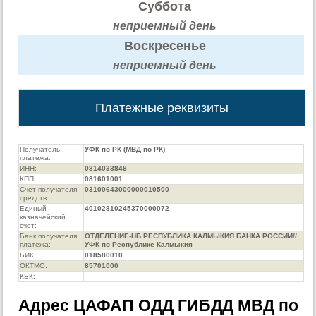
Суббота
неприемный день
Воскресенье
неприемный день
Платежные реквизиты
Получатель
УФК по РК (МВД по РК)
платежа:
ИНН:
0814033848
КПП:
081601001
Счет получателя
03100643000000010500
средств:
Единый
40102810245370000072
казначейский
счет:
Банк получателя
ОТДЕЛЕНИЕ-НБ РЕСПУБЛИКА КАЛМЫКИЯ БАНКА РОССИИ//
платежа:
УФК по Республике Калмыкия
БИК:
018580010
ОКТМО:
85701000
КБК:
Адрес ЦАФАП ОДД ГИБДД МВД по