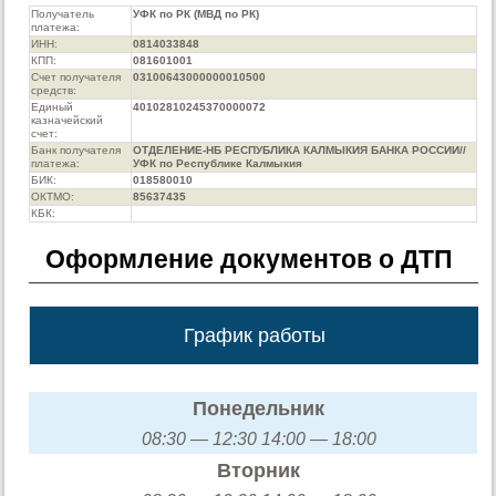
Получатель
УФК по РК (МВД по РК)
платежа:
ИНН:
0814033848
КПП:
081601001
Счет получателя
03100643000000010500
средств:
Единый
40102810245370000072
казначейский
счет:
Банк получателя
ОТДЕЛЕНИЕ-НБ РЕСПУБЛИКА КАЛМЫКИЯ БАНКА РОССИИ//
платежа:
УФК по Республике Калмыкия
БИК:
018580010
ОКТМО:
85637435
КБК:
Оформление документов о ДТП
График работы
Понедельник
08:30 — 12:30 14:00 — 18:00
Вторник