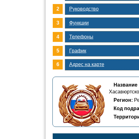
Руководство
Функции
Телефоны
График
Адрес на карте
Название
Хасавюртско
Регион:
Ре
Код подра
Территор