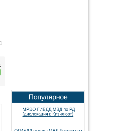
1
:
Популярное
МРЭО ГИБДД МВД по РД
(дислокация г. Кизилюрт)
ОГИБДД отдела МВД России по г.