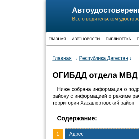
Автоудостоверен
Все о водительском удостов
ГЛАВНАЯ
АВТОНОВОСТИ
БИБЛИОТЕКА
П
Главная
→
Республика Дагестан
↓
ОГИБДД отдела МВД Р
Ниже собрана информация о подр
району с информацией о режиме ра
территории Хасавюртовский район.
Содержание:
Адрес