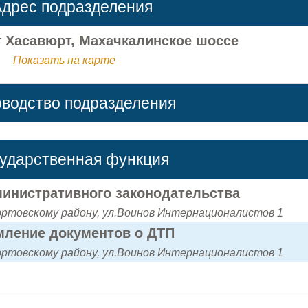
дрес подразделения
 г Хасавюрт, Махачкалинское шоссе
Показать на карте
оводство подразделения
сударственная функция
инистративного законодательства
товскому району, ул.Воинов Интернационалистов 1
ление документов о ДТП
товскому району, ул.Воинов Интернационалистов 1