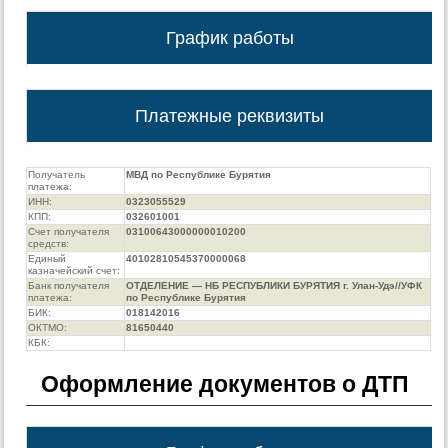
График работы
Платежные реквизиты
Получатель
МВД по Республике Бурятия
платежа:
ИНН:
0323055529
КПП:
032601001
Счет получателя
03100643000000010200
средств:
Единый
40102810545370000068
казначейский счет:
Банк получателя
ОТДЕЛЕНИЕ — НБ РЕСПУБЛИКИ БУРЯТИЯ г. Улан-Удэ//УФК
платежа:
по Республике Бурятия
БИК:
018142016
ОКТМО:
81650440
КБК:
Оформление документов о ДТП