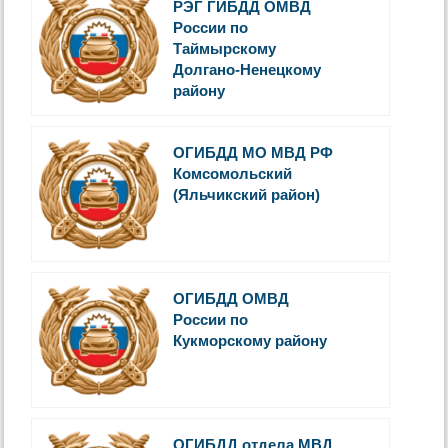
РЭГ ГИБДД ОМВД
России по
Таймырскому
Долгано-Ненецкому
району
ОГИБДД МО МВД РФ
Комсомольский
(Яльчикский район)
ОГИБДД ОМВД
России по
Кукморскому району
ОГИБДД отдела МВД