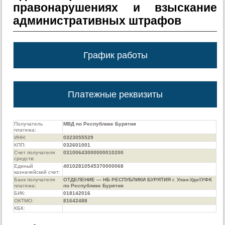
правонарушениях и взыскание
административных штрафов
График работы
Платежные реквизиты
Получатель
МВД по Республике Бурятия
платежа:
ИНН:
0323055529
КПП:
032601001
Счет получателя
03100643000000010200
средств:
Единый
40102810545370000068
казначейский счет:
Банк получателя
ОТДЕЛЕНИЕ — НБ РЕСПУБЛИКИ БУРЯТИЯ г. Улан-Удэ//УФК
платежа:
по Республике Бурятия
БИК:
018142016
ОКТМО:
81642488
КБК: