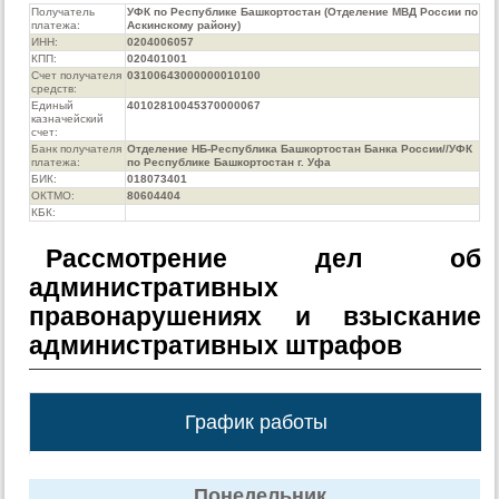
Получатель
УФК по Республике Башкортостан (Отделение МВД России по
платежа:
Аскинскому району)
ИНН:
0204006057
КПП:
020401001
Счет получателя
03100643000000010100
средств:
Единый
40102810045370000067
казначейский
счет:
Банк получателя
Отделение НБ-Республика Башкортостан Банка России//УФК
платежа:
по Республике Башкортостан г. Уфа
БИК:
018073401
ОКТМО:
80604404
КБК:
Рассмотрение дел об
административных
правонарушениях и взыскание
административных штрафов
График работы
Понедельник