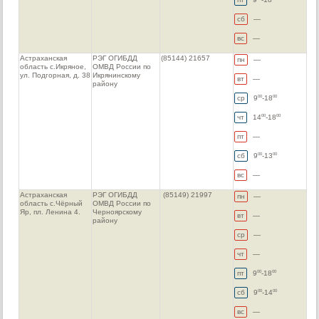
сб
—
вс
—
Астраханская
РЭГ ОГИБДД
(85144) 21657
пн
—
область с.Икряное,
ОМВД России по
ул. Подгорная, д. 38
Икрянинскому
вт
—
району
ср
9
-18
00
00
чт
14
-18
00
00
пт
—
сб
9
-13
00
00
вс
—
Астраханская
РЭГ ОГИБДД
(85149) 21997
пн
—
область с.Чёрный
ОМВД России по
Яр, пл. Ленина 4.
Черноярскому
вт
—
району
ср
—
чт
—
пт
9
-18
00
00
сб
9
-14
00
00
вс
—