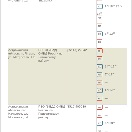
ул.Ленина 1а
Знаменск
ср
9
-18
12
-
00
00
00
14
00
чт
—
пт
—
сб
8
-13
00
00
вс
—
Астраханская
РЭГ ОГИБДД
(85147) 22842
пн
—
область, п. Лиман,
ОМВД России по
ул. Матросова, 1 В
Лиманскому
вт
—
району
ср
14
-17
00
00
чт
9
-17
00
00
пт
—
сб
9
-14
00
00
вс
—
Астраханская
РЭO ГИБДД ОМВД
(8512)405539
пн
—
область, пос.
России по
Началово, ул.
Приволжскому
вт
—
Мостовая, д.4
району
ср
8
-18
00
00
чт
—