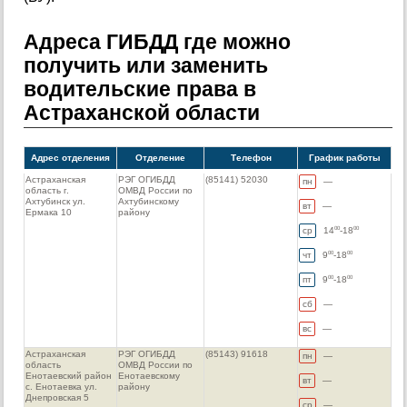
Адреса ГИБДД где можно
получить или заменить
водительские права в
Астраханской области
Адрес отделения
Отделение
Телефон
График работы
Астраханская
РЭГ ОГИБДД
(85141) 52030
пн
—
область г.
ОМВД России по
Ахтубинск ул.
Ахтубинскому
вт
—
Ермака 10
району
ср
14
-18
00
00
чт
9
-18
00
00
пт
9
-18
00
00
сб
—
вс
—
Астраханская
РЭГ ОГИБДД
(85143) 91618
пн
—
область
ОМВД России по
Енотаевский район
Енотаевскому
вт
—
с. Енотаевка ул.
району
Днепровская 5
ср
—