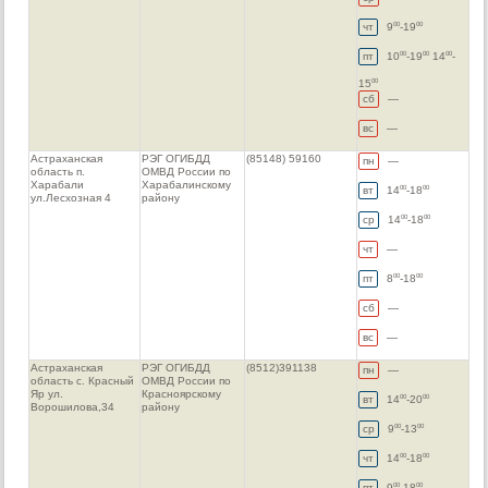
чт
9
-19
00
00
пт
10
-19
14
-
00
00
00
15
00
сб
—
вс
—
Астраханская
РЭГ ОГИБДД
(85148) 59160
пн
—
область п.
ОМВД России по
Харабали
Харабалинскому
вт
14
-18
00
00
ул.Лесхозная 4
району
ср
14
-18
00
00
чт
—
пт
8
-18
00
00
сб
—
вс
—
Астраханская
РЭГ ОГИБДД
(8512)391138
пн
—
область с. Красный
ОМВД России по
Яр ул.
Красноярскому
вт
14
-20
00
00
Ворошилова,34
району
ср
9
-13
00
00
чт
14
-18
00
00
пт
9
-18
00
00