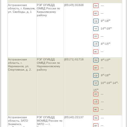
Астраханская
РЭГ ОГИБДД
(85145) 91848
пн
—
область, г. Камызяк,
ОМВД России по
ул. Свободы, д. 1
Камызякскому
вт
—
району
ср
9
-18
00
00
чт
14
-18
00
00
пт
—
сб
8
-15
00
00
вс
—
Астраханская
РЭГ ОГИБДД
(85171) 61718
пн
9
-13
00
00
область, г.
ОМВД России по
Нариманов, ул.
Наримановскому
вт
—
Спортивная, д. 2.
району
ср
9
-18
00
00
чт
10
-19
14
-
00
00
00
15
00
пт
—
сб
—
вс
—
Астраханская
РЭГ ОГИБДД
(85140) 22137
пн
—
область, ЗАТО
МОМВД России по
Знаменск,
ЗАТО — г.
вт
—