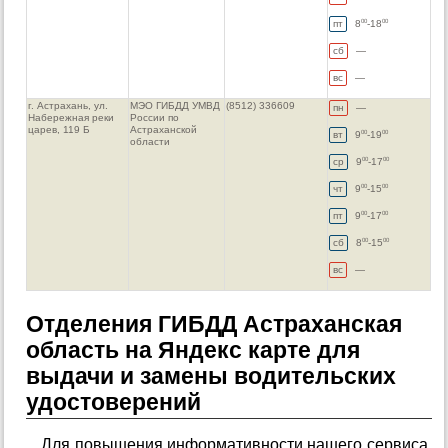
пт
8
-18
00
00
сб
—
вс
—
г. Астрахань, ул.
МЭО ГИБДД УМВД
(8512) 336609
пн
—
Набережная реки
России по
царев, 119 Б
Астраханской
вт
9
-19
00
00
области
ср
9
-17
00
00
чт
9
-15
00
00
пт
9
-17
00
00
сб
8
-15
00
00
вс
—
Отделения ГИБДД Астраханская
область на Яндекс карте для
выдачи и замены водительских
удостоверений
Для повышения информативности нашего сервиса,