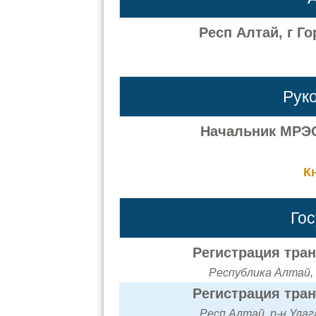
Респ Алтай, г Го
Рук
Начальник МРЭО
К
Го
Регистрация тра
Республика Алтай, Т
Регистрация тра
Респ Алтай, р-н Улага