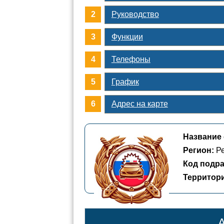
Руководство
Функции
Телефоны
График
Адрес на карте
Название 
Регион:
Ре
Код подра
Территор
А