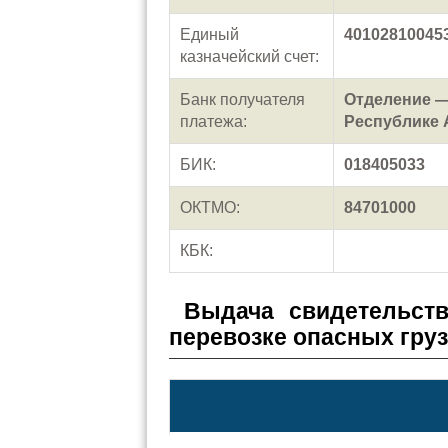
Единый
40102810045
казначейский счет:
Банк получателя
Отделение —
платежа:
Республике А
БИК:
018405033
ОКТМО:
84701000
КБК:
Выдача свидетельств
перевозке опасных гру