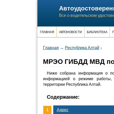
Автоудостоверен
Все о водительском удостов
ГЛАВНАЯ
АВТОНОВОСТИ
БИБЛИОТЕКА
П
Главная
→
Республика Алтай
↓
МРЭО ГИБДД МВД по 
Ниже собрана информация о п
информацией о режиме работы, 
территории Республика Алтай.
Содержание:
Адрес