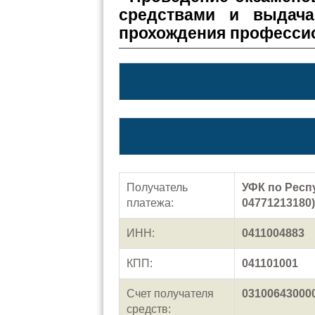
средствами и выдача
прохождения профессио
Получатель
УФК по Респ
платежа:
04771213180)
ИНН:
0411004883
КПП:
041101001
Счет получателя
03100643000
средств: