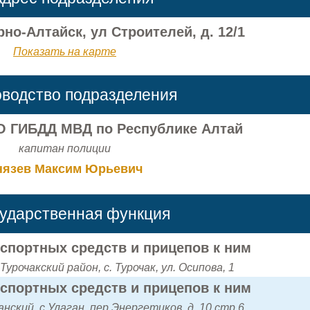
рно-Алтайск, ул Строителей, д. 12/1
Показать на карте
оводство подразделения
 ГИБДД МВД по Республике Алтай
капитан полиции
нязев Максим Юрьевич
сударственная функция
нспортных средств и прицепов к ним
урочакский район, с. Турочак, ул. Осипова, 1
нспортных средств и прицепов к ним
нский, с Улаган, пер Энергетиков, д. 10 стр 6