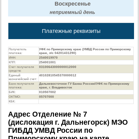
Воскресенье
неприемный день
Платежные реквизиты
Получатель
УФК по Приморскому краю (УМВД России по Приморскому
платежа:
краю, л/с 04201431290)
ИНН:
2540019970
КПП:
254001001
Счет получателя
03100643000000012000
средств:
Единый
40102810545370000012
казначейский счет:
Банк получателя
Дальневосточное ГУ Банка России//УФК по Приморскому
платежа:
краю, г. Владивосток
БИК:
010507002
ОКТМО:
05707000
КБК:
Адрес Отделение № 7
(дислокация г. Дальнегорск) МЭО
ГИБДД УМВД России по
Приморскому краю на карте