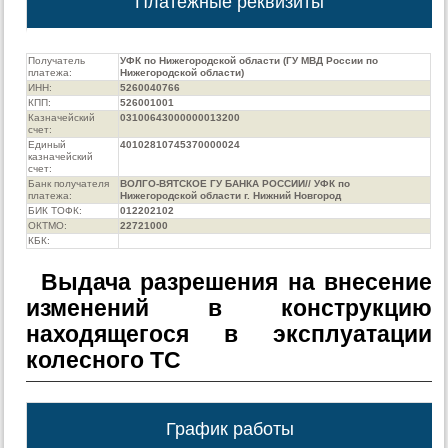
Платежные реквизиты
Получатель
УФК по Нижегородской области (ГУ МВД России по
платежа:
Нижегородской области)
ИНН:
5260040766
КПП:
526001001
Казначейский
03100643000000013200
счет:
Единый
40102810745370000024
казначейский
счет:
Банк получателя
ВОЛГО-ВЯТСКОЕ ГУ БАНКА РОССИИ// УФК по
платежа:
Нижегородской области г. Нижний Новгород
БИК ТОФК:
012202102
ОКТМО:
22721000
КБК:
Выдача разрешения на внесение
изменений в конструкцию
находящегося в эксплуатации
колесного ТС
График работы