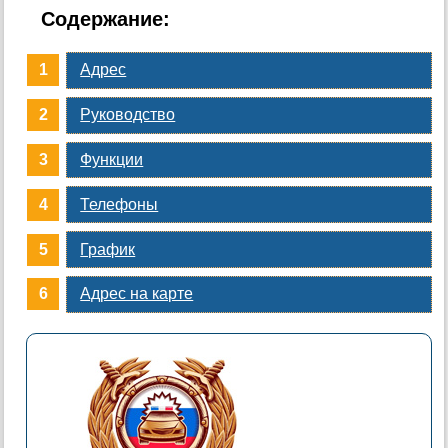
Содержание:
Адрес
Руководство
Функции
Телефоны
График
Адрес на карте