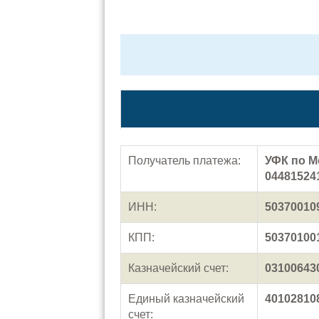
Получатель платежа:
УФК по М
04481524
ИНН:
50370010
КПП:
50370100
Казначейский счет:
03100643
Единый казначейский
40102810
счет: