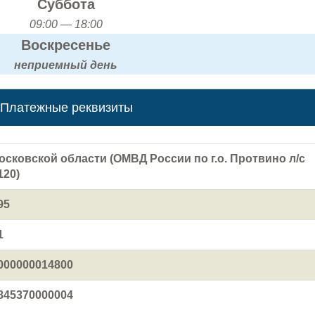
Суббота
09:00 — 18:00
Воскресенье
неприемный день
Платежные реквизиты
осковской области (ОМВД России по г.о. Протвино л/с
120)
95
1
000000014800
845370000004