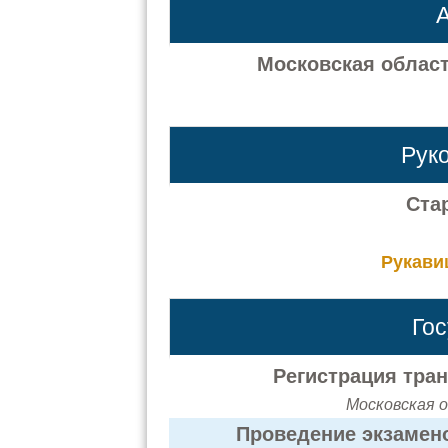
А
Московская область
Рук
Ста
Рукави
Го
Регистрация тра
Московская о
Проведение экзамено