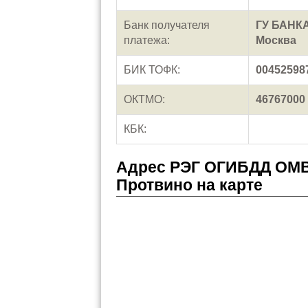
Банк получателя
ГУ БАНК
платежа:
Москва
БИК ТОФК:
00452598
ОКТМО:
46767000
КБК:
Адрес РЭГ ОГИБДД ОМВД
Протвино на карте