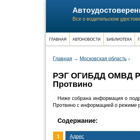
Автоудостоверен
Все о водительском удостов
ГЛАВНАЯ
АВТОНОВОСТИ
БИБЛИОТЕКА
П
Главная
→
Московская область
↓
РЭГ ОГИБДД ОМВД Ро
Протвино
Ниже собрана информация о подр
Протвино с информацией о режиме 
Содержание:
Адрес