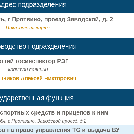
дрес подразделения
, г Протвино, проезд Заводской, д. 2
Показать на карте
оводство подразделения
рший госинспектор РЭГ
капитан полиции
шников Алексей Викторович
сударственная функция
нспортных средств и прицепов к ним
бл, г Протвино, Заводской проезд, д 2
в на право управления ТС и выдача ВУ