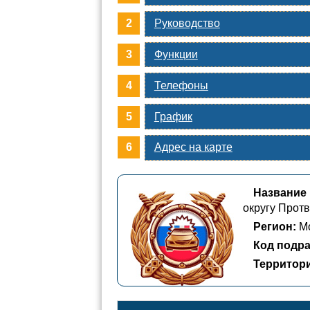
Руководство
Функции
Телефоны
График
Адрес на карте
Название
округу Прот
Регион:
Мо
Код подра
Территор