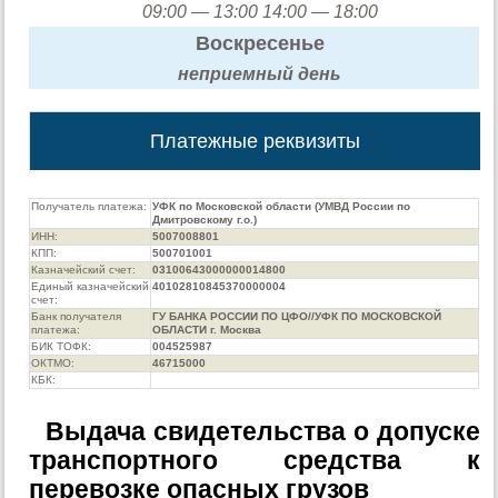
09:00 — 13:00 14:00 — 18:00
Воскресенье
неприемный день
Платежные реквизиты
Получатель платежа:
УФК по Московской области (УМВД России по
Дмитровскому г.о.)
ИНН:
5007008801
КПП:
500701001
Казначейский счет:
03100643000000014800
Единый казначейский
40102810845370000004
счет:
Банк получателя
ГУ БАНКА РОССИИ ПО ЦФО//УФК ПО МОСКОВСКОЙ
платежа:
ОБЛАСТИ г. Москва
БИК ТОФК:
004525987
ОКТМО:
46715000
КБК:
Выдача свидетельства о допуске
транспортного средства к
перевозке опасных грузов