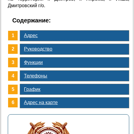
Дмитровский г/о.
Содержание:
Адрес
Руководство
Функции
Телефоны
График
Адрес на карте