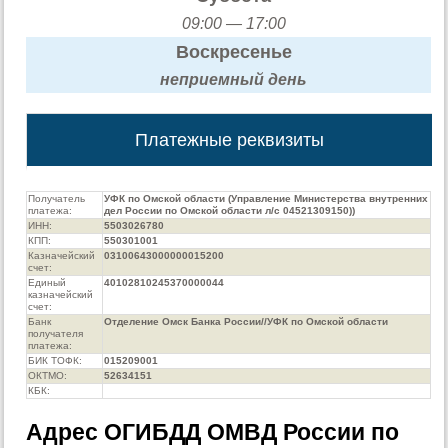
09:00 — 17:00
Воскресенье
неприемный день
Платежные реквизиты
Получатель
УФК по Омской области (Управление Министерства внутренних
платежа:
дел России по Омской области л/с 04521309150))
ИНН:
5503026780
КПП:
550301001
Казначейский
03100643000000015200
счет:
Единый
40102810245370000044
казначейский
счет:
Банк
Отделение Омск Банка России//УФК по Омской области
получателя
платежа:
БИК ТОФК:
015209001
ОКТМО:
52634151
КБК:
Адрес ОГИБДД ОМВД России по