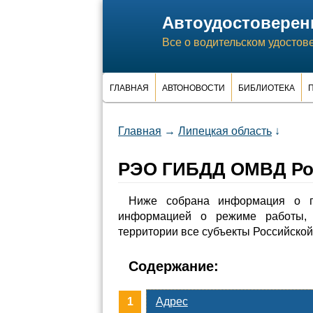
Автоудостоверен
Все о водительском удостов
ГЛАВНАЯ
АВТОНОВОСТИ
БИБЛИОТЕКА
П
Главная
→
Липецкая область
↓
РЭО ГИБДД ОМВД Рос
Ниже собрана информация о 
информацией о режиме работы, 
территории все субъекты Российско
Содержание:
Адрес