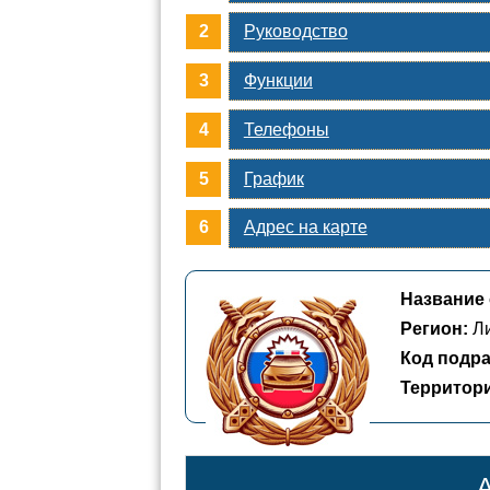
Руководство
Функции
Телефоны
График
Адрес на карте
Название 
Регион:
Ли
Код подра
Территор
А