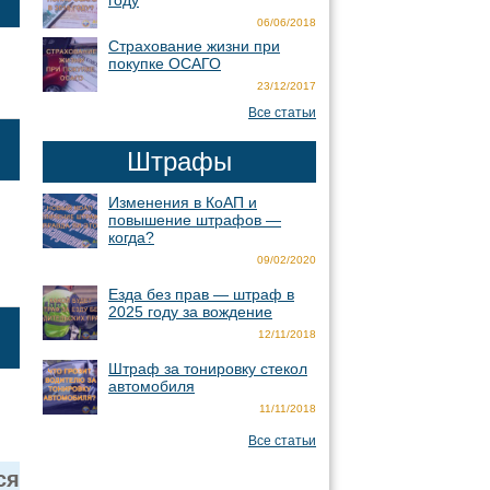
году
06/06/2018
Страхование жизни при
покупке ОСАГО
23/12/2017
Все статьи
Штрафы
Изменения в КоАП и
повышение штрафов —
когда?
09/02/2020
Езда без прав — штраф в
2025 году за вождение
12/11/2018
Штраф за тонировку стекол
автомобиля
11/11/2018
Все статьи
ся