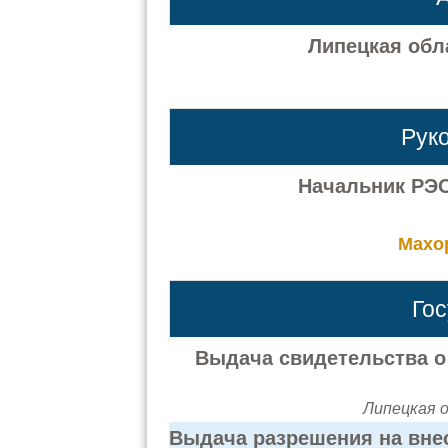
Липецкая обла
Рук
Начальник РЭО
Махо
Го
Выдача свидетельства о 
Липецкая о
Выдача разрешения на вне