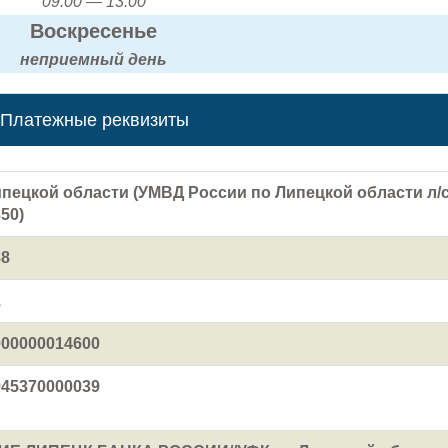
09:00 — 13:00
Воскресенье
неприемный день
Платежные реквизиты
пецкой области (УМВД России по Липецкой области л/
50)
88
1
000000014600
945370000039