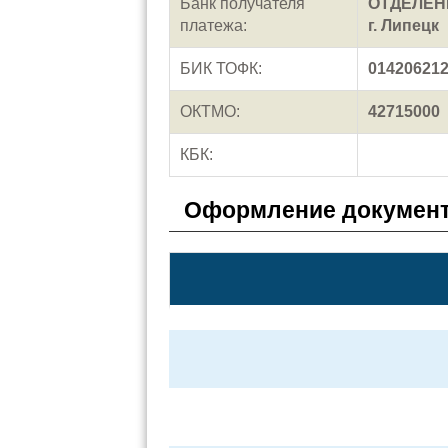
Банк получателя
ОТДЕЛЕНИ
платежа:
г. Липецк
БИК ТОФК:
01420621
ОКТМО:
42715000
КБК:
Оформление документ