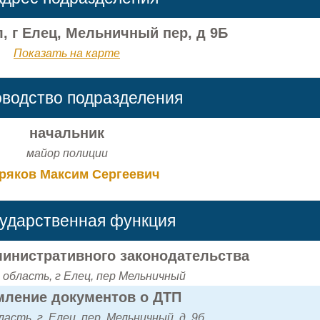
, г Елец, Мельничный пер, д 9Б
Показать на карте
оводство подразделения
начальник
майор полиции
ряков Максим Сергеевич
сударственная функция
инистративного законодательства
 область, г Елец, пер Мельничный
ление документов о ДТП
асть, г. Елец, пер. Мельничный, д. 9б