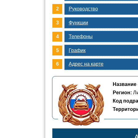
Руководство
Функции
Телефоны
График
Адрес на карте
Название 
Регион:
Ли
Код подра
Территор
А