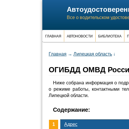
Автоудостоверен
Все о водительском удостов
ГЛАВНАЯ
АВТОНОВОСТИ
БИБЛИОТЕКА
П
Главная
→
Липецкая область
↓
ОГИБДД ОМВД России
Ниже собрана информация о подр
о режиме работы, контактными те
Липецкой области.
Содержание:
Адрес