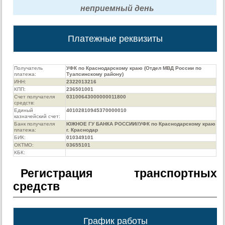
неприемный день
Платежные реквизиты
Получатель
УФК по Краснодарскому краю (Отдел МВД России по
платежа:
Туапсинскому району)
ИНН:
2322013216
КПП:
236501001
Счет получателя
03100643000000011800
средств:
Единый
40102810945370000010
казначейский счет:
Банк получателя
ЮЖНОЕ ГУ БАНКА РОССИИ//УФК по Краснодарскому краю
платежа:
г. Краснодар
БИК:
010349101
ОКТМО:
03655101
КБК:
Регистрация транспортных
средств
График работы