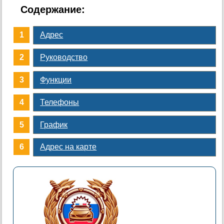
Содержание:
Адрес
Руководство
Функции
Телефоны
График
Адрес на карте