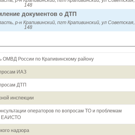
сть, р-н Крапивинский, пгт Крапивинский, ул Советская, 
148
ление документов о ДТП
сть, р-н Крапивинский, пгт Крапивинский, ул Советская, 
148
ь ОМВД России по Крапивинскому району
опросам ИАЗ
опросам ДТП
ной инспекции
онсультации операторов по вопросам ТО и проблемам
я ЕАИСТО
кого надзора