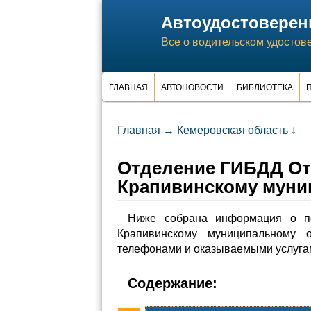
Автоудостоверен
Все о водительском удостов
ГЛАВНАЯ
АВТОНОВОСТИ
БИБЛИОТЕКА
П
Главная
→
Кемеровская область
↓
Отделение ГИБДД От
Крапивинскому муни
Ниже собрана информация о п
Крапивинскому муниципальному 
телефонами и оказываемыми услугами
Содержание: