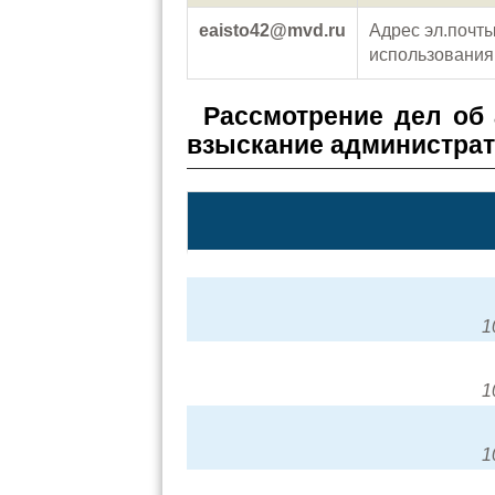
eaisto42@mvd.ru
Адрес эл.почт
использовани
Рассмотрение дел об
взыскание администра
1
1
1