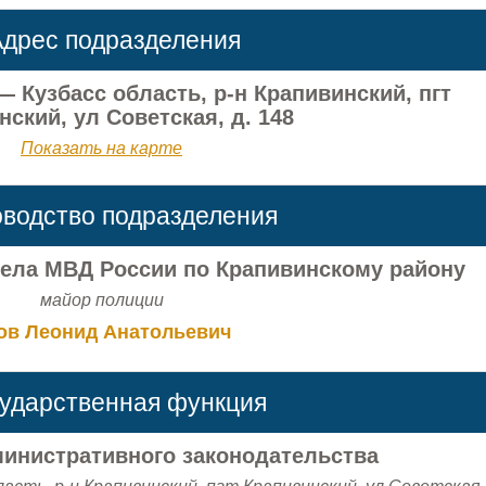
дрес подразделения
 Кузбасс область, р-н Крапивинский, пгт
ский, ул Советская, д. 148
Показать на карте
оводство подразделения
ела МВД России по Крапивинскому району
майор полиции
ов Леонид Анатольевич
сударственная функция
инистративного законодательства