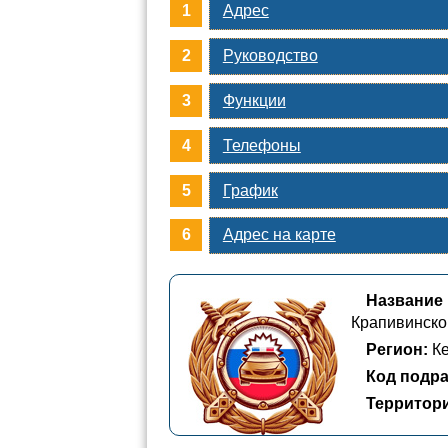
Адрес
Руководство
Функции
Телефоны
График
Адрес на карте
Название
Крапивинско
Регион:
Ке
Код подра
Территор