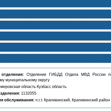
 отделения:
Отделение ГИБДД Отдела МВД России п
му муниципальному округу
меровская область Кузбасс область
зделения:
1132055
ия обслуживания:
п.г.т. Крапивинский, Крапивинский район