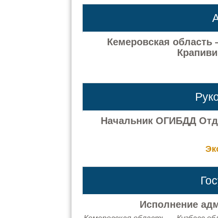
А
Кемеровская область —
Крапивин
Рук
Начальник ОГИБДД Отд
Эк
Го
Исполнение адм