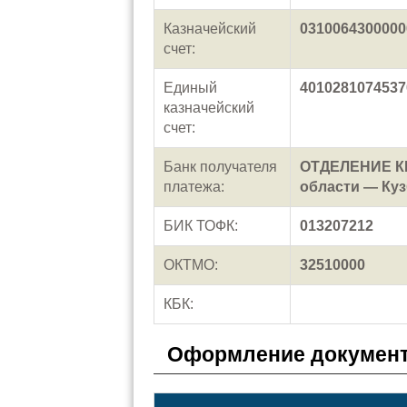
Казначейский
0310064300000
счет:
Единый
4010281074537
казначейский
счет:
Банк получателя
ОТДЕЛЕНИЕ К
платежа:
области — Куз
БИК ТОФК:
013207212
ОКТМО:
32510000
КБК:
Оформление документ