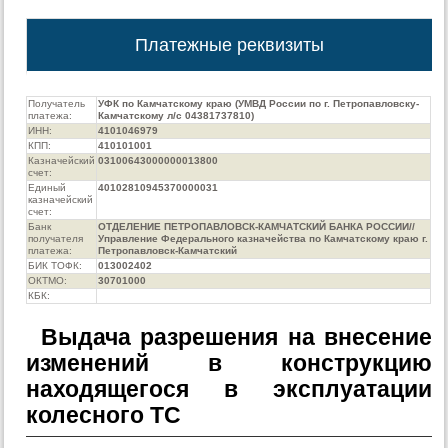
Платежные реквизиты
Получатель
УФК по Камчатскому краю (УМВД России по г. Петропавловску-
платежа:
Камчатскому л/с 04381737810)
ИНН:
4101046979
КПП:
410101001
Казначейский
03100643000000013800
счет:
Единый
40102810945370000031
казначейский
счет:
Банк
ОТДЕЛЕНИЕ ПЕТРОПАВЛОВСК-КАМЧАТСКИЙ БАНКА РОССИИ//
получателя
Управление Федерального казначейства по Камчатскому краю г.
платежа:
Петропавловск-Камчатский
БИК ТОФК:
013002402
ОКТМО:
30701000
КБК:
Выдача разрешения на внесение
изменений в конструкцию
находящегося в эксплуатации
колесного ТС