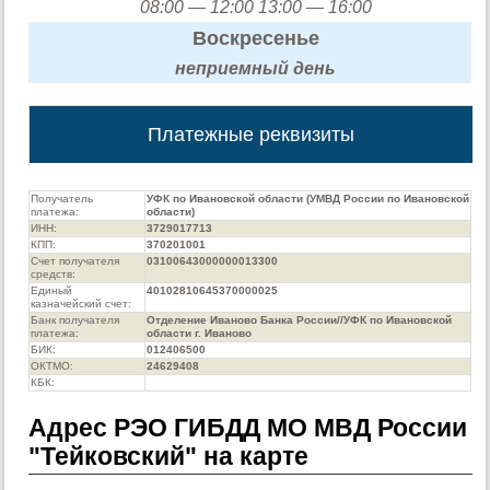
08:00 — 12:00 13:00 — 16:00
Воскресенье
неприемный день
Платежные реквизиты
Получатель
УФК по Ивановской области (УМВД России по Ивановской
платежа:
области)
ИНН:
3729017713
КПП:
370201001
Счет получателя
03100643000000013300
средств:
Единый
40102810645370000025
казначейский счет:
Банк получателя
Отделение Иваново Банка России//УФК по Ивановской
платежа:
области г. Иваново
БИК:
012406500
ОКТМО:
24629408
КБК:
Адрес РЭО ГИБДД МО МВД России
"Тейковский" на карте