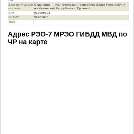
счет:
Банк получателя
Отделение — НБ Чеченская Республика Банка России//УФК
платежа:
по Чеченской Республике г. Грозный
БИК:
019690001
ОКТМО:
96701000
КБК:
Адрес РЭО-7 МРЭО ГИБДД МВД по
ЧР на карте