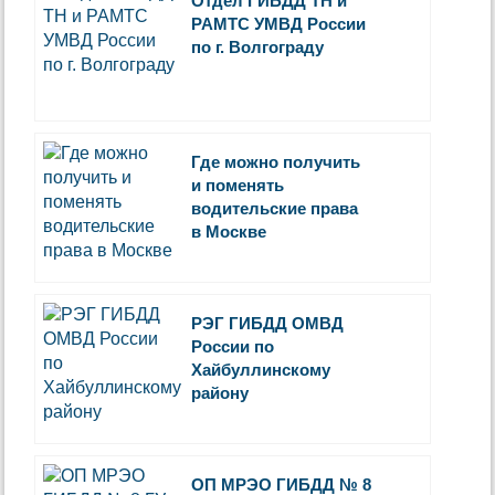
Отдел ГИБДД ТН и
РАМТС УМВД России
по г. Волгограду
Где можно получить
и поменять
водительские права
в Москве
РЭГ ГИБДД ОМВД
России по
Хайбуллинскому
району
ОП МРЭО ГИБДД № 8