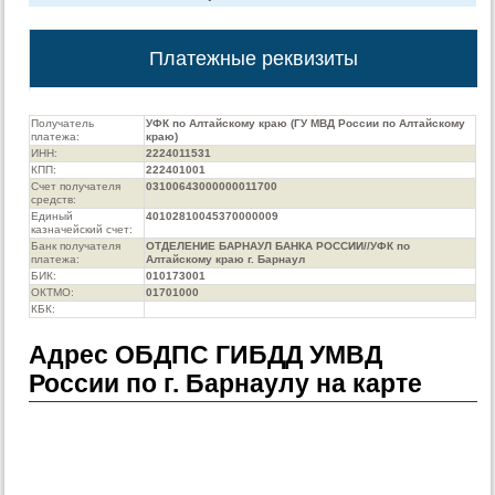
Платежные реквизиты
Получатель
УФК по Алтайскому краю (ГУ МВД России по Алтайскому
платежа:
краю)
ИНН:
2224011531
КПП:
222401001
Счет получателя
03100643000000011700
средств:
Единый
40102810045370000009
казначейский счет:
Банк получателя
ОТДЕЛЕНИЕ БАРНАУЛ БАНКА РОССИИ//УФК по
платежа:
Алтайскому краю г. Барнаул
БИК:
010173001
ОКТМО:
01701000
КБК:
Адрес ОБДПС ГИБДД УМВД
России по г. Барнаулу на карте